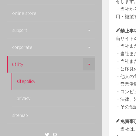
有します
・当社か
online store
用・複製
support
禁止事
当サイト
・当社ま
corporate
・当社ま
・当社ま
utility
・公序良
・他人の
sitepolicy
・営業活
・コンピ
privacy
・法律、
・その他
sitemap
免責事
・当社は