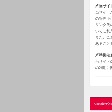
当サイ
当サイト
の管理下
リンク先
いてご利
また、こ
あること
準拠法
当サイト
の利用に
Copyright© et