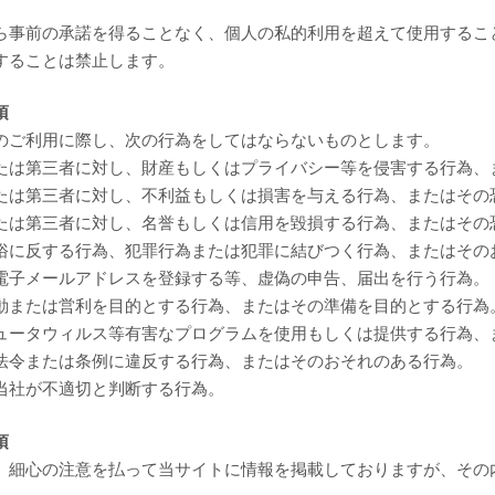
。
ら事前の承諾を得ることなく、個人の私的利用を超えて使用するこ
することは禁止します。
項
のご利用に際し、次の行為をしてはならないものとします。
たは第三者に対し、財産もしくはプライバシー等を侵害する行為、
たは第三者に対し、不利益もしくは損害を与える行為、またはその
たは第三者に対し、名誉もしくは信用を毀損する行為、またはその
俗に反する行為、犯罪行為または犯罪に結びつく行為、またはその
電子メールアドレスを登録する等、虚偽の申告、届出を行う行為。
動または営利を目的とする行為、またはその準備を目的とする行為
ュータウィルス等有害なプログラムを使用もしくは提供する行為、
法令または条例に違反する行為、またはそのおそれのある行為。
当社が不適切と判断する行為。
項
、細心の注意を払って当サイトに情報を掲載しておりますが、その