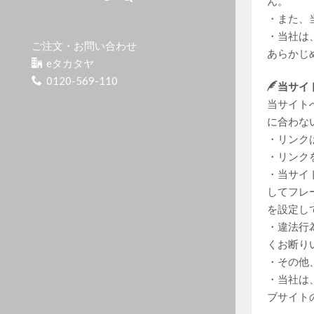
ん。
・また、
・当社は
ご注文・お問い合わせ
あらかじ
eタカタヤ
0120-569-110
当サイ
当サイト
に合わな
・リンクは
・リンク
・当サイ
してフレ
を設定し
・違法行
くお断り
・その他
・当社は
ブサイト