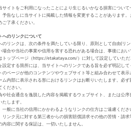
当サイトをご利用になったことにより生じるいかなる損害について
、予告なしに当サイトに掲載した情報を変更することがあります。
めご了承ください。
トへのリンクについて
へのリンクは、次の条件を満たしている限り、原則として自由(リン
い場合や当社の事業や信用を害する恐れがある場合は、事後におい
トップページ（https://etakataya.com/）に対して設定
を設定する箇所には、当サイトへのリンクである旨を必ず明記して
トのページが他のコンテンツやウェブサイト等と組み合わせて表示
ーム内部に表示される形におけるリンクはお断りいたします。必ず
てください。
為や社会通念を逸脱した内容を掲載するウェブサイト、または公序
いたします。
、一般に当社の信用にかかわるようなリンクの仕方はご遠慮くださ
、リンク元に対する第三者からの損害賠償請求その他の苦情・請求
の内容に関する保証は、一切いたしません。