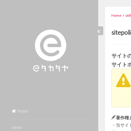
Skip
to
Home
util
content
sitepol
サイト
サイト
Home
著作権
・当サイ
news